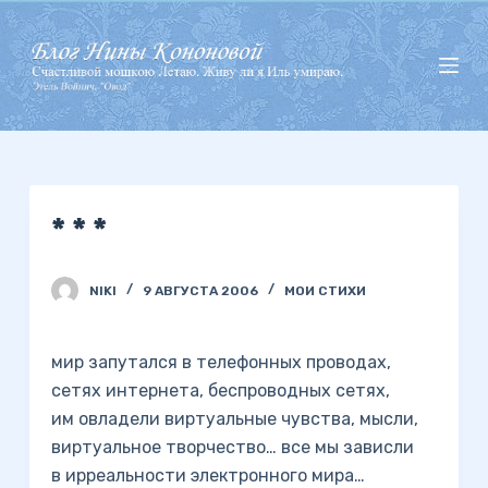
П
е
р
е
й
т
и
* * *
к
с
у
NIKI
9 АВГУСТА 2006
МОИ СТИХИ
т
и
мир запутался в телефонных проводах,
сетях интернета, беспроводных сетях,
им овладели виртуальные чувства, мысли,
виртуальное творчество… все мы зависли
в ирреальности электронного мира…