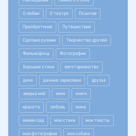
Наблюдения
Немного о себе
О любви
О театре
Позитив
Приобретения
Путешествия
Сделано руками
Творчество друзей
Фильмофонд
Фотографии
Хорошие стихи
вегетарианство
дача
дачные зарисовки
друзья
зверьё моё
кино
книги
красота
любовь
мама
мамин сад
мои стихи
мои тексты
мои фотографии
моя собака