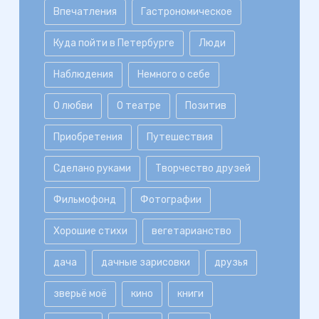
Впечатления
Гастрономическое
Куда пойти в Петербурге
Люди
Наблюдения
Немного о себе
О любви
О театре
Позитив
Приобретения
Путешествия
Сделано руками
Творчество друзей
Фильмофонд
Фотографии
Хорошие стихи
вегетарианство
дача
дачные зарисовки
друзья
зверьё моё
кино
книги