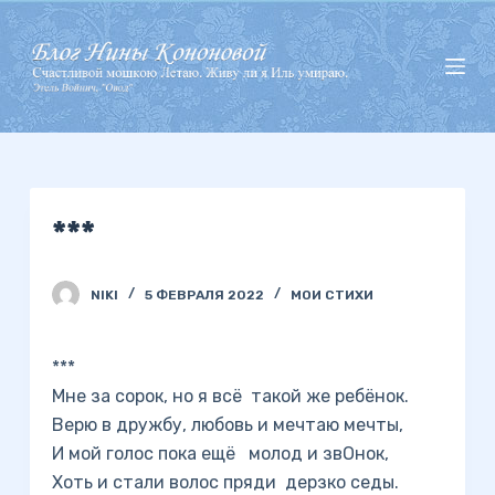
П
е
р
е
й
т
и
***
к
с
у
NIKI
5 ФЕВРАЛЯ 2022
МОИ СТИХИ
т
и
***
Мне за сорок, но я всё такой же ребёнок.
Верю в дружбу, любовь и мечтаю мечты,
И мой голос пока ещё молод и звОнок,
Хоть и стали волос пряди дерзко седы.