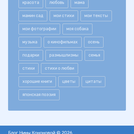
красота
любовь
мама
мамин сад
мои стихи
мои тексты
мои фотографии
моя собака
музыка
о кинофильмах
осень
подарки
размышлизмы
семья
стихи
стихи о любви
хорошие книги
цветы
цитаты
японская поэзия
Блог Нины Кононовой © 2026