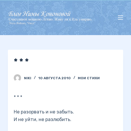
П
е
р
е
й
т
и
* * *
к
с
у
NIKI
10 АВГУСТА 2010
МОИ СТИХИ
т
и
* * *
Не разорвать и не забыть.
И не уйти, не разлюбить.