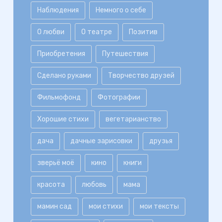
Наблюдения
Немного о себе
О любви
О театре
Позитив
Приобретения
Путешествия
Сделано руками
Творчество друзей
Фильмофонд
Фотографии
Хорошие стихи
вегетарианство
дача
дачные зарисовки
друзья
зверьё моё
кино
книги
красота
любовь
мама
мамин сад
мои стихи
мои тексты