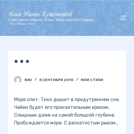
П
е
р
е
й
т
и
* * *
к
с
у
NIKI
8 СЕНТЯБРЯ 2010
МОИ СТИХИ
т
и
Море спит. Тихо дышит в предутреннем сне.
Чайки будят его пронзительным криком,
Слышным даже на самой большой глубине.
Пробуждается море. С раскатистым рыком…