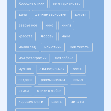
Хорошие стихи
вегетарианство
дача
дачные зарисовки
друзья
зверьё моё
кино
книги
красота
любовь
мама
мамин сад
мои стихи
мои тексты
мои фотографии
моя собака
музыка
о кинофильмах
осень
подарки
размышлизмы
семья
стихи
стихи о любви
хорошие книги
цветы
цитаты