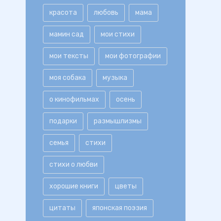
красота
любовь
мама
мамин сад
мои стихи
мои тексты
мои фотографии
моя собака
музыка
о кинофильмах
осень
подарки
размышлизмы
семья
стихи
стихи о любви
хорошие книги
цветы
цитаты
японская поэзия