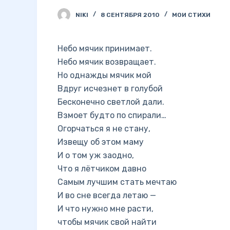
NIKI
8 СЕНТЯБРЯ 2010
МОИ СТИХИ
Небо мячик принимает.
Небо мячик возвращает.
Но однажды мячик мой
Вдруг исчезнет в голубой
Бесконечно светлой дали.
Взмоет будто по спирали…
Огорчаться я не стану,
Извещу об этом маму
И о том уж заодно,
Что я лётчиком давно
Самым лучшим стать мечтаю
И во сне всегда летаю —
И что нужно мне расти,
чтобы мячик свой найти