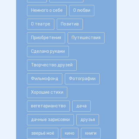
Немного о себе
О любви
О театре
Позитив
Приобретения
Путешествия
Сделано руками
Творчество друзей
Фильмофонд
Фотографии
Хорошие стихи
вегетарианство
дача
дачные зарисовки
друзья
зверьё моё
кино
книги