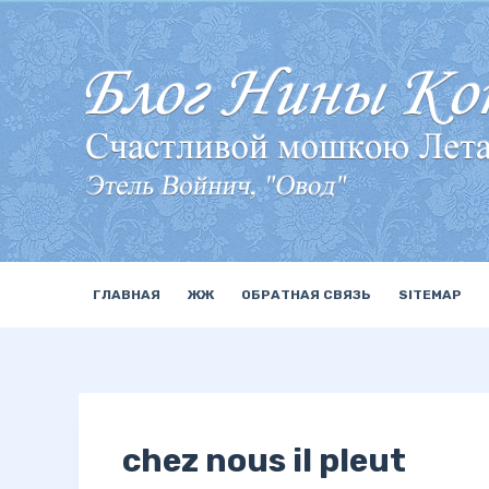
П
е
р
е
й
т
и
к
с
у
ГЛАВНАЯ
ЖЖ
ОБРАТНАЯ СВЯЗЬ
SITEMAP
т
и
chez nous il pleut