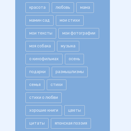
красота
любовь
мама
мамин сад
мои стихи
мои тексты
мои фотографии
моя собака
музыка
о кинофильмах
осень
подарки
размышлизмы
семья
стихи
стихи о любви
хорошие книги
цветы
цитаты
японская поэзия