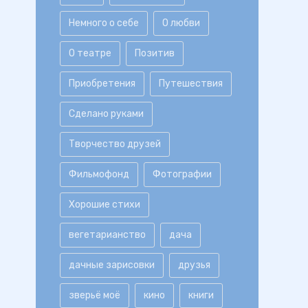
Немного о себе
О любви
О театре
Позитив
Приобретения
Путешествия
Сделано руками
Творчество друзей
Фильмофонд
Фотографии
Хорошие стихи
вегетарианство
дача
дачные зарисовки
друзья
зверьё моё
кино
книги