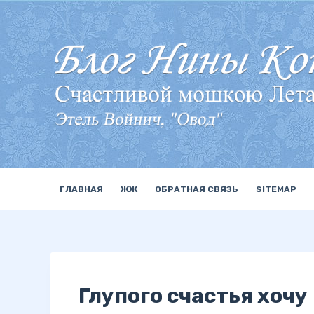
П
е
р
е
й
т
и
к
с
у
ГЛАВНАЯ
ЖЖ
ОБРАТНАЯ СВЯЗЬ
SITEMAP
т
и
Глупого счастья хочу