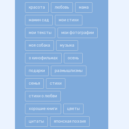
красота
любовь
мама
мамин сад
мои стихи
мои тексты
мои фотографии
моя собака
музыка
о кинофильмах
осень
подарки
размышлизмы
семья
стихи
стихи о любви
хорошие книги
цветы
цитаты
японская поэзия