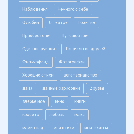
Наблюдения
Немного о себе
О любви
О театре
Позитив
Приобретения
Путешествия
Сделано руками
Творчество друзей
Фильмофонд
Фотографии
Хорошие стихи
вегетарианство
дача
дачные зарисовки
друзья
зверьё моё
кино
книги
красота
любовь
мама
мамин сад
мои стихи
мои тексты