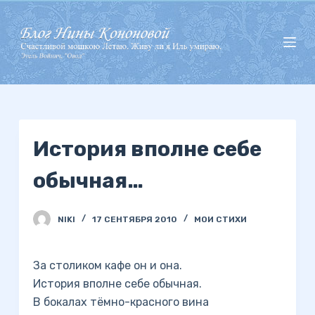
П
е
р
е
й
т
и
История вполне себе
к
с
обычная…
у
т
и
NIKI
17 СЕНТЯБРЯ 2010
МОИ СТИХИ
За столиком кафе он и она.
История вполне себе обычная.
В бокалах тёмно-красного вина