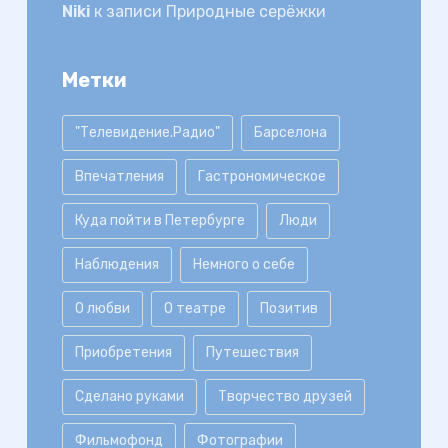
Niki
к записи
Природные серёжки
Метки
"Телевидение.Радио"
Барселона
Впечатления
Гастрономическое
Куда пойти в Петербурге
Люди
Наблюдения
Немного о себе
О любви
О театре
Позитив
Приобретения
Путешествия
Сделано руками
Творчество друзей
Фильмофонд
Фотографии