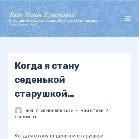
П
е
р
е
й
т
и
Когда я стану
к
с
седенькой
у
т
старушкой…
и
NIKI
25 НОЯБРЯ 2012
МОИ СТИХИ
1 КОММЕНТ
Когда я стану седенькой старушкой,