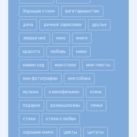
Хорошие стихи
вегетарианство
дача
дачные зарисовки
друзья
зверьё моё
кино
книги
красота
любовь
мама
мамин сад
мои стихи
мои тексты
мои фотографии
моя собака
музыка
о кинофильмах
осень
подарки
размышлизмы
семья
стихи
стихи о любви
хорошие книги
цветы
цитаты