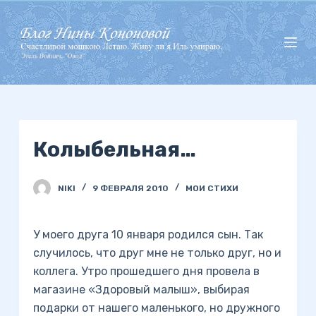
П
е
р
е
й
т
и
Колыбельная…
к
с
у
NIKI
9 ФЕВРАЛЯ 2010
МОИ СТИХИ
т
и
У моего друга 10 января родился сын. Так
случилось, что друг мне не только друг, но и
коллега. Утро прошедшего дня провела в
магазине «Здоровый малыш», выбирая
подарки от нашего маленького, но дружного