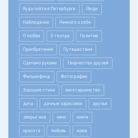
Куда пойти в Петербурге
Люди
Наблюдения
Немного о себе
О любви
О театре
Позитив
Приобретения
Путешествия
Сделано руками
Творчество друзей
Фильмофонд
Фотографии
Хорошие стихи
вегетарианство
дача
дачные зарисовки
друзья
зверьё моё
кино
книги
красота
любовь
мама