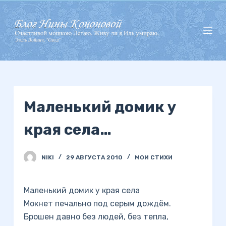
П
е
р
е
й
т
и
Маленький домик у
к
с
края села…
у
т
и
NIKI
29 АВГУСТА 2010
МОИ СТИХИ
Маленький домик у края села
Мокнет печально под серым дождём.
Брошен давно без людей, без тепла,