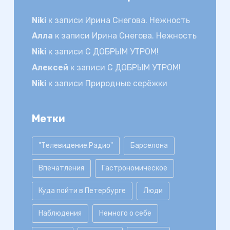
Niki
к записи
Ирина Снегова. Нежность
Алла
к записи
Ирина Снегова. Нежность
Niki
к записи
С ДОБРЫМ УТРОМ!
Алексей
к записи
С ДОБРЫМ УТРОМ!
Niki
к записи
Природные серёжки
Метки
"Телевидение.Радио"
Барселона
Впечатления
Гастрономическое
Куда пойти в Петербурге
Люди
Наблюдения
Немного о себе