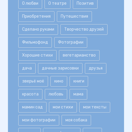
О любви
О театре
Позитив
Приобретения
Путешествия
Сделано руками
Творчество друзей
Фильмофонд
Фотографии
Хорошие стихи
вегетарианство
дача
дачные зарисовки
друзья
зверьё моё
кино
книги
красота
любовь
мама
мамин сад
мои стихи
мои тексты
мои фотографии
моя собака