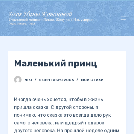
П
е
р
е
й
т
и
Маленький принц
к
с
у
NIKI
5 СЕНТЯБРЯ 2006
МОИ СТИХИ
т
и
Иногда очень хочется, чтобы в жизнь
пришла сказка. С другой стороны, я
понимаю, что сказка это всегда дело рук
самого человека, или щедрый подарок
другого человека. На прошлой неделе одним