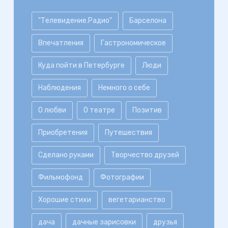
"Телевидение.Радио"
Барселона
Впечатления
Гастрономическое
Куда пойти в Петербурге
Люди
Наблюдения
Немного о себе
О любви
О театре
Позитив
Приобретения
Путешествия
Сделано руками
Творчество друзей
Фильмофонд
Фотографии
Хорошие стихи
вегетарианство
дача
дачные зарисовки
друзья