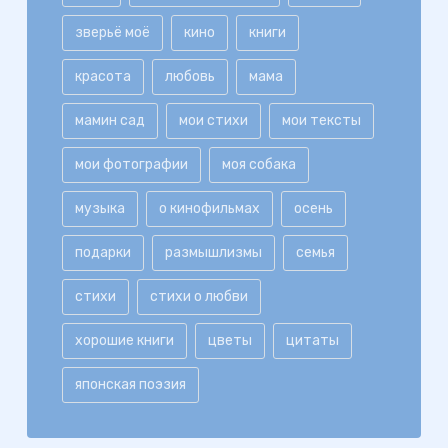
зверьё моё
кино
книги
красота
любовь
мама
мамин сад
мои стихи
мои тексты
мои фотографии
моя собака
музыка
о кинофильмах
осень
подарки
размышлизмы
семья
стихи
стихи о любви
хорошие книги
цветы
цитаты
японская поэзия