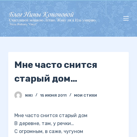
П
е
р
е
й
т
и
Мне часто снится
к
с
старый дом…
у
т
и
NIKI
15 ИЮНЯ 2011
МОИ СТИХИ
Мне часто снится старый дом
В деревне, там, у речки…
С огромным, в саже, чугуном