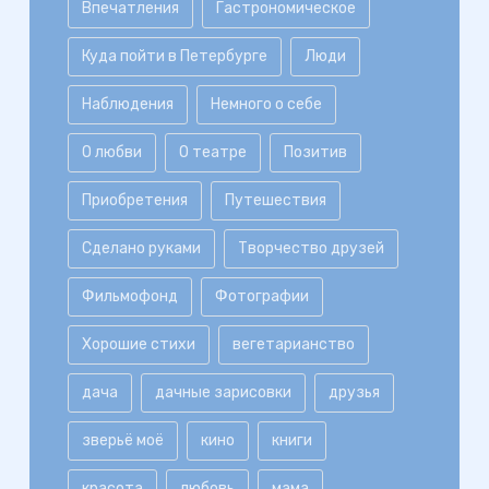
Впечатления
Гастрономическое
Куда пойти в Петербурге
Люди
Наблюдения
Немного о себе
О любви
О театре
Позитив
Приобретения
Путешествия
Сделано руками
Творчество друзей
Фильмофонд
Фотографии
Хорошие стихи
вегетарианство
дача
дачные зарисовки
друзья
зверьё моё
кино
книги
красота
любовь
мама