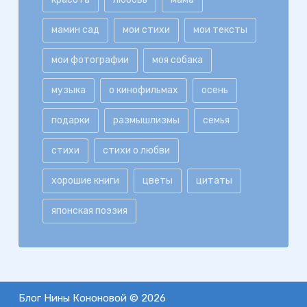
мамин сад
мои стихи
мои тексты
мои фотографии
моя собака
музыка
о кинофильмах
осень
подарки
размышлизмы
семья
стихи
стихи о любви
хорошие книги
цветы
цитаты
японская поэзия
Блог Нины Кононовой © 2026