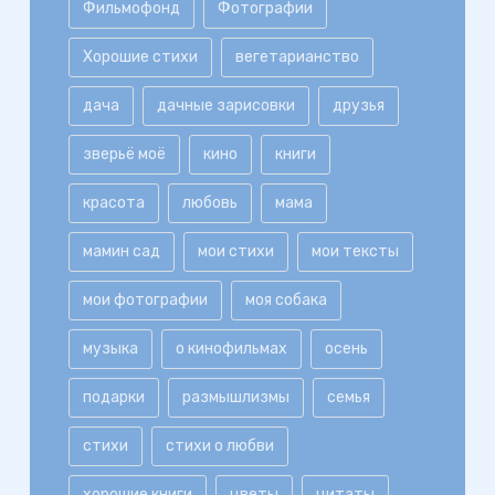
Фильмофонд
Фотографии
Хорошие стихи
вегетарианство
дача
дачные зарисовки
друзья
зверьё моё
кино
книги
красота
любовь
мама
мамин сад
мои стихи
мои тексты
мои фотографии
моя собака
музыка
о кинофильмах
осень
подарки
размышлизмы
семья
стихи
стихи о любви
хорошие книги
цветы
цитаты