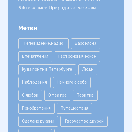
Niki
к записи
Природные серёжки
Метки
"Телевидение.Радио"
Барселона
Впечатления
Гастрономическое
Куда пойти в Петербурге
Люди
Наблюдения
Немного о себе
О любви
О театре
Позитив
Приобретения
Путешествия
Сделано руками
Творчество друзей