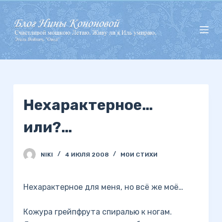
П
е
р
е
й
т
и
Нехарактерное…
к
с
или?…
у
т
и
NIKI
4 ИЮЛЯ 2008
МОИ СТИХИ
Нехарактерное для меня, но всё же моё…
Кожура грейпфрута спиралью к ногам.