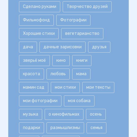
Сделано руками
Творчество друзей
Фильмофонд
Фотографии
Хорошие стихи
вегетарианство
дача
дачные зарисовки
друзья
зверьё моё
кино
книги
красота
любовь
мама
мамин сад
мои стихи
мои тексты
мои фотографии
моя собака
музыка
о кинофильмах
осень
подарки
размышлизмы
семья