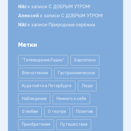
Niki
к записи
С ДОБРЫМ УТРОМ!
Алексей
к записи
С ДОБРЫМ УТРОМ!
Niki
к записи
Природные серёжки
Метки
"Телевидение.Радио"
Барселона
Впечатления
Гастрономическое
Куда пойти в Петербурге
Люди
Наблюдения
Немного о себе
О любви
О театре
Позитив
Приобретения
Путешествия