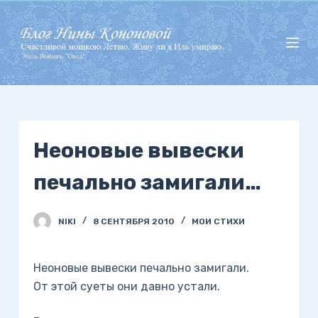
П
е
р
е
й
т
и
Неоновые вывески
к
с
печально замигали…
у
т
и
NIKI
8 СЕНТЯБРЯ 2010
МОИ СТИХИ
Неоновые вывески печально замигали.
От этой суеты они давно устали.