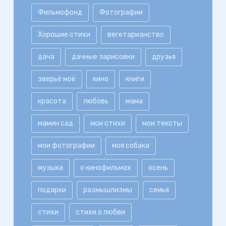
Фильмофонд
Фотографии
Хорошие стихи
вегетарианство
дача
дачные зарисовки
друзья
зверьё моё
кино
книги
красота
любовь
мама
мамин сад
мои стихи
мои тексты
мои фотографии
моя собака
музыка
о кинофильмах
осень
подарки
размышлизмы
семья
стихи
стихи о любви