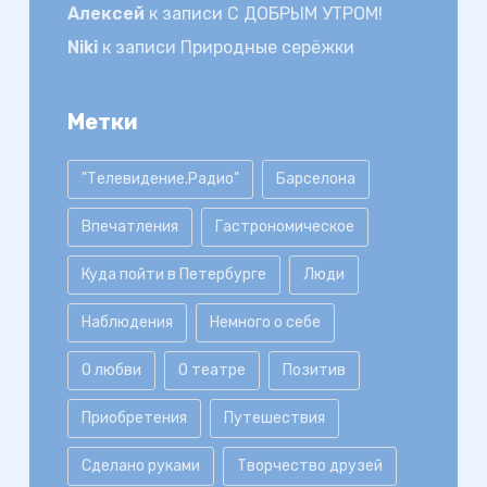
Алексей
к записи
С ДОБРЫМ УТРОМ!
Niki
к записи
Природные серёжки
Метки
"Телевидение.Радио"
Барселона
Впечатления
Гастрономическое
Куда пойти в Петербурге
Люди
Наблюдения
Немного о себе
О любви
О театре
Позитив
Приобретения
Путешествия
Сделано руками
Творчество друзей