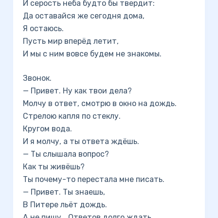
И серость неба будто бы твердит:
Да оставайся же сегодня дома,
Я остаюсь.
Пусть мир вперёд летит,
И мы с ним вовсе будем не знакомы.
Звонок.
— Привет. Ну как твои дела?
Молчу в ответ, смотрю в окно на дождь.
Стрелою капля по стеклу.
Кругом вода.
И я молчу, а ты ответа ждёшь.
— Ты слышала вопрос?
Как ты живёшь?
Ты почему-то перестала мне писать.
— Привет. Ты знаешь,
В Питере льёт дождь.
А не пишу… Ответов долго ждать…