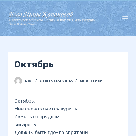
П
е
р
е
й
т
и
Октябрь
к
с
у
NIKI
6 ОКТЯБРЯ 2006
МОИ СТИХИ
т
и
Октябрь.
Мне снова хочется курить…
Измятые порядком
сигареты
Должны быть где-то спрятаны.