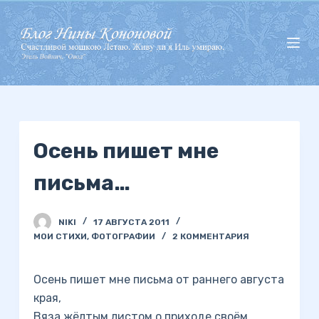
П
е
р
е
й
т
и
Осень пишет мне
к
с
письма…
у
т
и
NIKI
17 АВГУСТА 2011
МОИ СТИХИ
,
ФОТОГРАФИИ
2 КОММЕНТАРИЯ
Осень пишет мне письма от раннего августа
края,
Вяза жёлтым листом о приходе своём