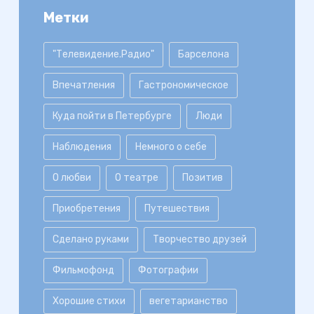
Метки
"Телевидение.Радио"
Барселона
Впечатления
Гастрономическое
Куда пойти в Петербурге
Люди
Наблюдения
Немного о себе
О любви
О театре
Позитив
Приобретения
Путешествия
Сделано руками
Творчество друзей
Фильмофонд
Фотографии
Хорошие стихи
вегетарианство