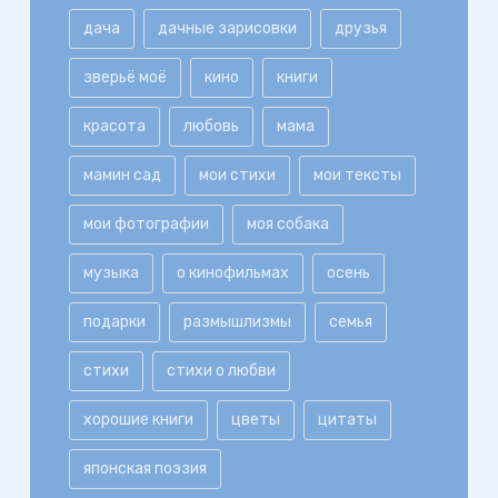
дача
дачные зарисовки
друзья
зверьё моё
кино
книги
красота
любовь
мама
мамин сад
мои стихи
мои тексты
мои фотографии
моя собака
музыка
о кинофильмах
осень
подарки
размышлизмы
семья
стихи
стихи о любви
хорошие книги
цветы
цитаты
японская поэзия