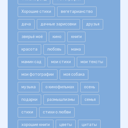
Хорошие стихи
вегетарианство
дача
дачные зарисовки
друзья
зверьё моё
кино
книги
красота
любовь
мама
мамин сад
мои стихи
мои тексты
мои фотографии
моя собака
музыка
о кинофильмах
осень
подарки
размышлизмы
семья
стихи
стихи о любви
хорошие книги
цветы
цитаты