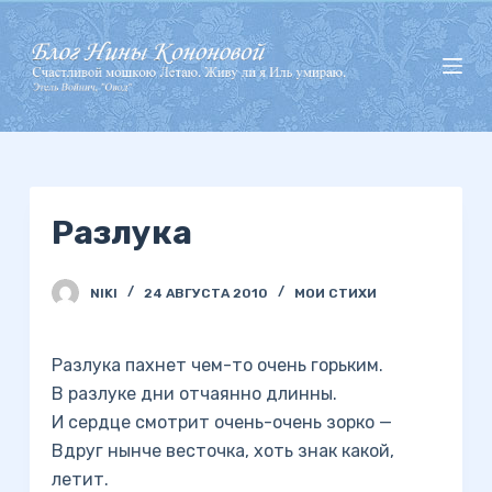
П
е
р
е
й
т
и
Разлука
к
с
у
NIKI
24 АВГУСТА 2010
МОИ СТИХИ
т
и
Разлука пахнет чем-то очень горьким.
В разлуке дни отчаянно длинны.
И сердце смотрит очень-очень зорко —
Вдруг нынче весточка, хоть знак какой,
летит.