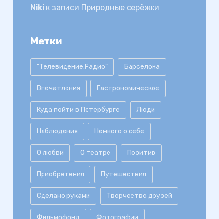
Niki
к записи
Природные серёжки
Метки
"Телевидение.Радио"
Барселона
Впечатления
Гастрономическое
Куда пойти в Петербурге
Люди
Наблюдения
Немного о себе
О любви
О театре
Позитив
Приобретения
Путешествия
Сделано руками
Творчество друзей
Фильмофонд
Фотографии