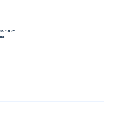
 дождём.
шки,