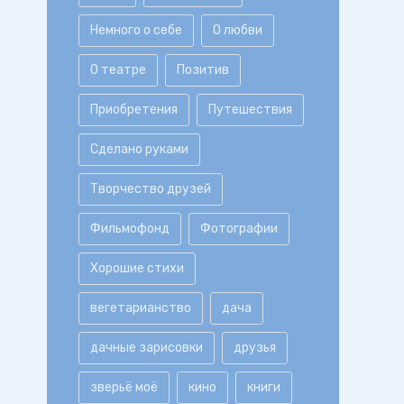
Немного о себе
О любви
О театре
Позитив
Приобретения
Путешествия
Сделано руками
Творчество друзей
Фильмофонд
Фотографии
Хорошие стихи
вегетарианство
дача
дачные зарисовки
друзья
зверьё моё
кино
книги