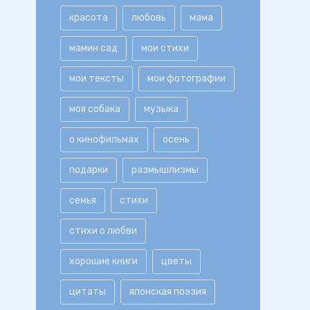
красота
любовь
мама
мамин сад
мои стихи
мои тексты
мои фотографии
моя собака
музыка
о кинофильмах
осень
подарки
размышлизмы
семья
стихи
стихи о любви
хорошие книги
цветы
цитаты
японская поэзия