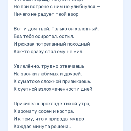
Но при встрече с ним не улыбнулся —
Ничего не радует твой взор.
Вот и дом твой. Только он холодный.
Без тебя осиротел, остыл.
И рюкзак потрёпанный походный
Как-то сразу стал ему не мил.
Удивлённо, трудно отвечаешь
На звонки любимых и друзей,
К суматохе сложной привыкаешь,
К суетной взлохмаченности дней.
Прикипел к прохладе тихой утра,
К аромату сосен и костра,
И к тому, что у природы мудро
Каждая минута решена…