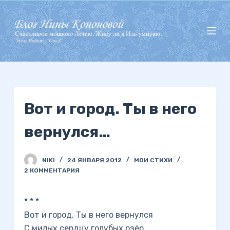
П
е
р
е
й
т
и
Вот и город. Ты в него
к
с
вернулся…
у
т
и
NIKI
24 ЯНВАРЯ 2012
МОИ СТИХИ
2 КОММЕНТАРИЯ
* * *
Вот и город. Ты в него вернулся
С милых сердцу голубых озёр,