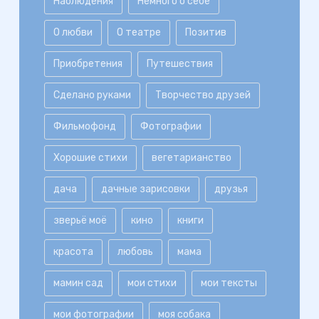
Наблюдения
Немного о себе
О любви
О театре
Позитив
Приобретения
Путешествия
Сделано руками
Творчество друзей
Фильмофонд
Фотографии
Хорошие стихи
вегетарианство
дача
дачные зарисовки
друзья
зверьё моё
кино
книги
красота
любовь
мама
мамин сад
мои стихи
мои тексты
мои фотографии
моя собака