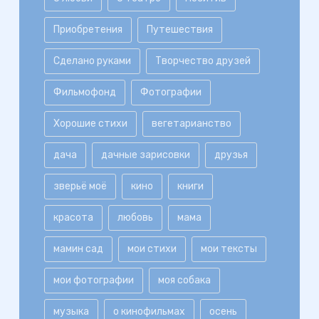
Приобретения
Путешествия
Сделано руками
Творчество друзей
Фильмофонд
Фотографии
Хорошие стихи
вегетарианство
дача
дачные зарисовки
друзья
зверьё моё
кино
книги
красота
любовь
мама
мамин сад
мои стихи
мои тексты
мои фотографии
моя собака
музыка
о кинофильмах
осень