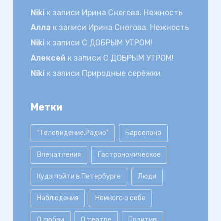
Niki
к записи
Ирина Снегова. Нежность
Алла
к записи
Ирина Снегова. Нежность
Niki
к записи
С ДОБРЫМ УТРОМ!
Алексей
к записи
С ДОБРЫМ УТРОМ!
Niki
к записи
Природные серёжки
Метки
"Телевидение.Радио"
Барселона
Впечатления
Гастрономическое
Куда пойти в Петербурге
Люди
Наблюдения
Немного о себе
О любви
О театре
Позитив