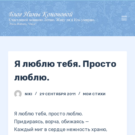
П
е
р
е
й
т
и
Я люблю тебя. Просто
к
с
люблю.
у
т
и
NIKI
29 СЕНТЯБРЯ 2011
МОИ СТИХИ
Я люблю тебя, просто люблю.
Придираясь, ворча, обижаясь —
Каждый миг в сердце нежность храню,