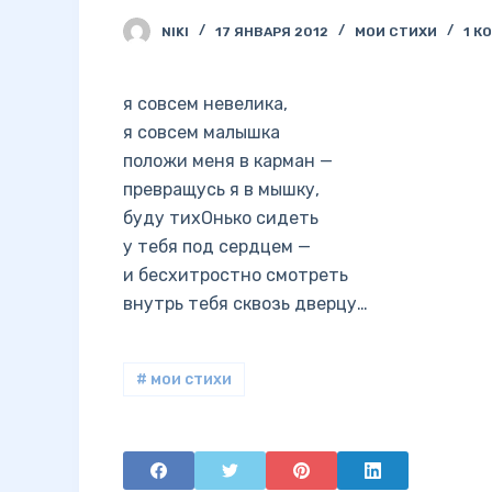
NIKI
17 ЯНВАРЯ 2012
МОИ СТИХИ
1 К
я совсем невелика,
я совсем малышка
положи меня в карман —
превращусь я в мышку,
буду тихОнько сидеть
у тебя под сердцем —
и бесхитростно смотреть
внутрь тебя сквозь дверцу…
# мои стихи