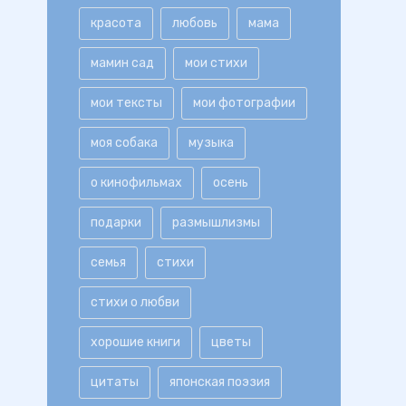
красота
любовь
мама
мамин сад
мои стихи
мои тексты
мои фотографии
моя собака
музыка
о кинофильмах
осень
подарки
размышлизмы
семья
стихи
стихи о любви
хорошие книги
цветы
цитаты
японская поэзия