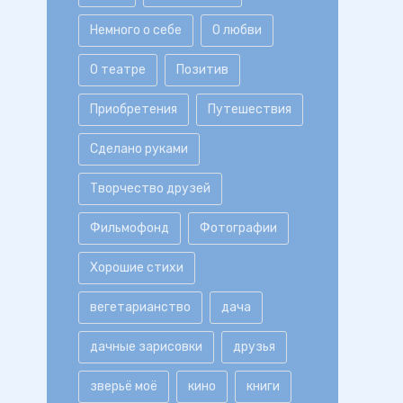
Немного о себе
О любви
О театре
Позитив
Приобретения
Путешествия
Сделано руками
Творчество друзей
Фильмофонд
Фотографии
Хорошие стихи
вегетарианство
дача
дачные зарисовки
друзья
зверьё моё
кино
книги