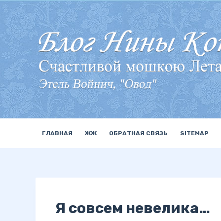
П
е
р
е
й
т
и
к
с
у
ГЛАВНАЯ
ЖЖ
ОБРАТНАЯ СВЯЗЬ
SITEMAP
т
и
Я совсем невелика…