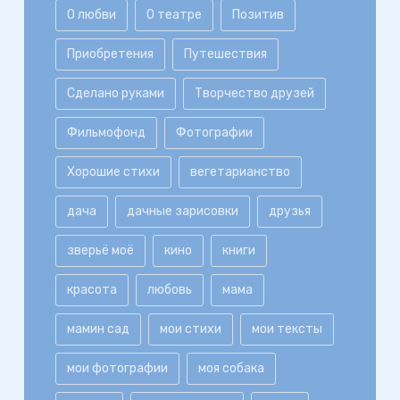
О любви
О театре
Позитив
Приобретения
Путешествия
Сделано руками
Творчество друзей
Фильмофонд
Фотографии
Хорошие стихи
вегетарианство
дача
дачные зарисовки
друзья
зверьё моё
кино
книги
красота
любовь
мама
мамин сад
мои стихи
мои тексты
мои фотографии
моя собака