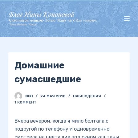
П
е
р
е
й
т
и
Домашние
к
с
сумасшедшие
у
т
и
NIKI
24 МАЯ 2010
НАБЛЮДЕНИЯ
1 КОММЕНТ
Вчера вечером, когда я мило болтала с
подругой по телефону и одновременно
смотрела на цветущие под окном каштаны,