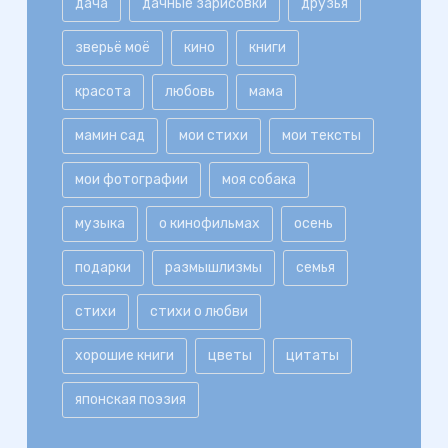
дача
дачные зарисовки
друзья
зверьё моё
кино
книги
красота
любовь
мама
мамин сад
мои стихи
мои тексты
мои фотографии
моя собака
музыка
о кинофильмах
осень
подарки
размышлизмы
семья
стихи
стихи о любви
хорошие книги
цветы
цитаты
японская поэзия