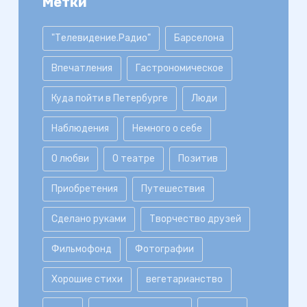
Метки
"Телевидение.Радио"
Барселона
Впечатления
Гастрономическое
Куда пойти в Петербурге
Люди
Наблюдения
Немного о себе
О любви
О театре
Позитив
Приобретения
Путешествия
Сделано руками
Творчество друзей
Фильмофонд
Фотографии
Хорошие стихи
вегетарианство