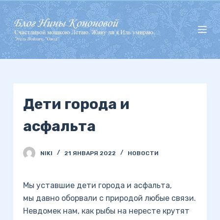
П
е
р
е
й
т
и
Дети города и
к
с
асфальта
у
т
и
NIKI
21 ЯНВАРЯ 2022
НОВОСТИ
Мы уставшие дети города и асфальта,
мы давно оборвали с природой любые связи.
Невдомек нам, как рыбы на нересте крутят