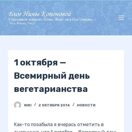
П
е
р
е
й
т
и
1 октября —
к
с
Всемирный день
у
т
вегетарианства
и
NIKI
2 ОКТЯБРЯ 2014
НОВОСТИ
Как-то позабыла я вчерась отметить в