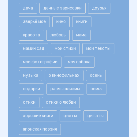
дача
дачные зарисовки
друзья
зверьё моё
кино
книги
красота
любовь
мама
мамин сад
мои стихи
мои тексты
мои фотографии
моя собака
музыка
о кинофильмах
осень
подарки
размышлизмы
семья
стихи
стихи о любви
хорошие книги
цветы
цитаты
японская поэзия