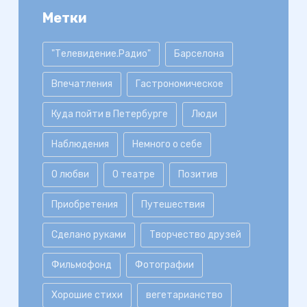
Метки
"Телевидение.Радио"
Барселона
Впечатления
Гастрономическое
Куда пойти в Петербурге
Люди
Наблюдения
Немного о себе
О любви
О театре
Позитив
Приобретения
Путешествия
Сделано руками
Творчество друзей
Фильмофонд
Фотографии
Хорошие стихи
вегетарианство