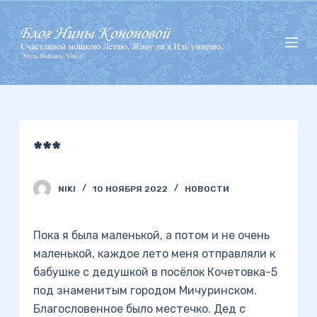
П
е
р
е
й
т
и
***
к
с
у
NIKI
10 НОЯБРЯ 2022
НОВОСТИ
т
и
Пока я была маленькой, а потом и не очень
маленькой, каждое лето меня отправляли к
бабушке с дедушкой в посёлок Кочетовка-5
под знаменитым городом Мичуринском.
Благословенное было местечко. Дед с