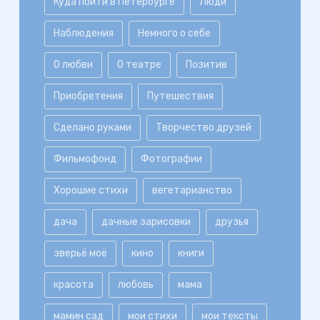
Куда пойти в Петербурге
Люди
Наблюдения
Немного о себе
О любви
О театре
Позитив
Приобретения
Путешествия
Сделано руками
Творчество друзей
Фильмофонд
Фотографии
Хорошие стихи
вегетарианство
дача
дачные зарисовки
друзья
зверьё моё
кино
книги
красота
любовь
мама
мамин сад
мои стихи
мои тексты