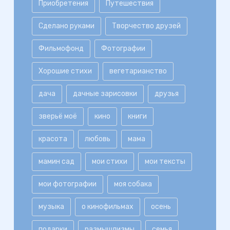
Приобретения
Путешествия
Сделано руками
Творчество друзей
Фильмофонд
Фотографии
Хорошие стихи
вегетарианство
дача
дачные зарисовки
друзья
зверьё моё
кино
книги
красота
любовь
мама
мамин сад
мои стихи
мои тексты
мои фотографии
моя собака
музыка
о кинофильмах
осень
подарки
размышлизмы
семья