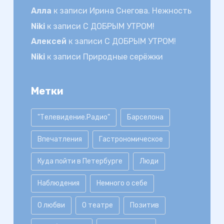
Алла
к записи
Ирина Снегова. Нежность
Niki
к записи
С ДОБРЫМ УТРОМ!
Алексей
к записи
С ДОБРЫМ УТРОМ!
Niki
к записи
Природные серёжки
Метки
"Телевидение.Радио"
Барселона
Впечатления
Гастрономическое
Куда пойти в Петербурге
Люди
Наблюдения
Немного о себе
О любви
О театре
Позитив