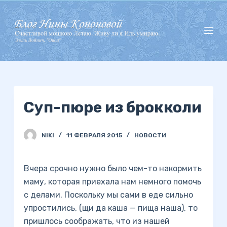
П
е
р
е
й
т
и
Суп-пюре из брокколи
к
с
у
NIKI
11 ФЕВРАЛЯ 2015
НОВОСТИ
т
и
Вчера срочно нужно было чем-то накормить
маму, которая приехала нам немного помочь
с делами. Поскольку мы сами в еде сильно
упростились, (щи да каша — пища наша), то
пришлось соображать, что из нашей