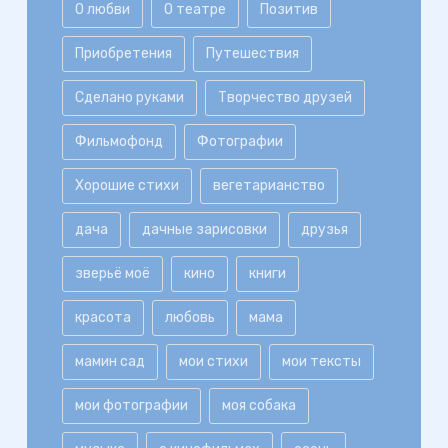
О любви
О театре
Позитив
Приобретения
Путешествия
Сделано руками
Творчество друзей
Фильмофонд
Фотографии
Хорошие стихи
вегетарианство
дача
дачные зарисовки
друзья
зверьё моё
кино
книги
красота
любовь
мама
мамин сад
мои стихи
мои тексты
мои фотографии
моя собака