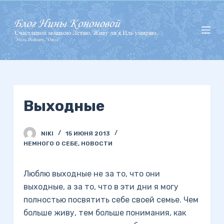
П
е
р
е
й
т
и
Выходные
к
с
у
NIKI
15 ИЮНЯ 2013
т
НЕМНОГО О СЕБЕ
,
НОВОСТИ
и
Люблю выходные не за то, что они
выходные, а за то, что в эти дни я могу
полностью посвятить себе своей семье. Чем
больше живу, тем больше понимания, как