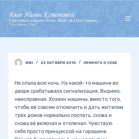
П
е
р
е
й
т
и
NIKI
23 ОКТЯБРЯ 2010
НЕМНОГО О СЕБЕ
к
с
у
Не спала всю ночь. На какой-то машине во
т
дворе срабатывала сигнализация. Видимо,
и
неисправная. Хозяин машины, вместо того,
чтобы её совсем отключить и дать жителям
трёх домов нормально поспать, снова и
снова её включал и отключал. Чувствую
себя просто принцессой на горошине.