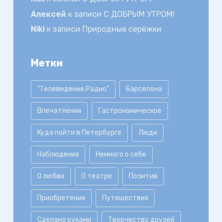
Алексей
к записи
С ДОБРЫМ УТРОМ!
Niki
к записи
Природные серёжки
Метки
"Телевидение.Радио"
Барселона
Впечатления
Гастрономическое
Куда пойти в Петербурге
Люди
Наблюдения
Немного о себе
О любви
О театре
Позитив
Приобретения
Путешествия
Сделано руками
Творчество друзей