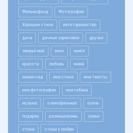
Фильмофонд
Фотографии
Хорошие стихи
вегетарианство
дача
дачные зарисовки
друзья
зверьё моё
кино
книги
красота
любовь
мама
мамин сад
мои стихи
мои тексты
мои фотографии
моя собака
музыка
о кинофильмах
осень
подарки
размышлизмы
семья
стихи
стихи о любви