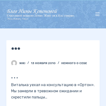
П
е
р
е
й
т
и
***
к
с
у
NIKI
13 НОЯБРЯ 2010
НЕМНОГО О СЕБЕ
т
и
* * *
Виталька уехал на консультацию в «Ортон».
Мы замерли в тревожном ожидании и
скрестили пальцы…