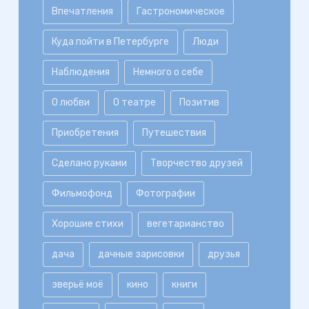
Впечатления
Гастрономическое
Куда пойти в Петербурге
Люди
Наблюдения
Немного о себе
О любви
О театре
Позитив
Приобретения
Путешествия
Сделано руками
Творчество друзей
Фильмофонд
Фотографии
Хорошие стихи
вегетарианство
дача
дачные зарисовки
друзья
зверьё моё
кино
книги