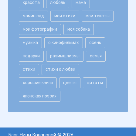
красота
любовь
мама
мамин сад
мои стихи
мои тексты
мои фотографии
моя собака
музыка
о кинофильмах
осень
подарки
размышлизмы
семья
стихи
стихи о любви
хорошие книги
цветы
цитаты
японская поэзия
Блог Нины Кононовой © 2026