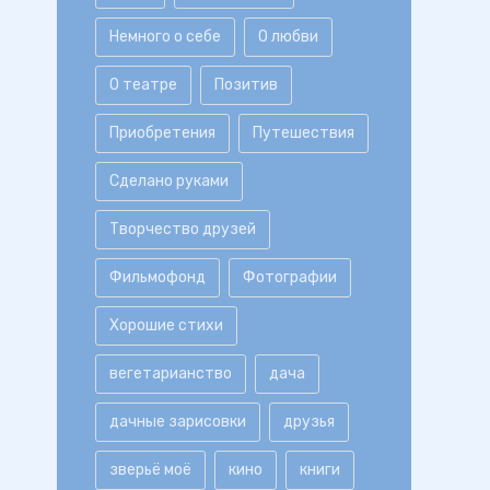
Немного о себе
О любви
О театре
Позитив
Приобретения
Путешествия
Сделано руками
Творчество друзей
Фильмофонд
Фотографии
Хорошие стихи
вегетарианство
дача
дачные зарисовки
друзья
зверьё моё
кино
книги