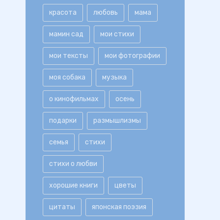
красота
любовь
мама
мамин сад
мои стихи
мои тексты
мои фотографии
моя собака
музыка
о кинофильмах
осень
подарки
размышлизмы
семья
стихи
стихи о любви
хорошие книги
цветы
цитаты
японская поэзия