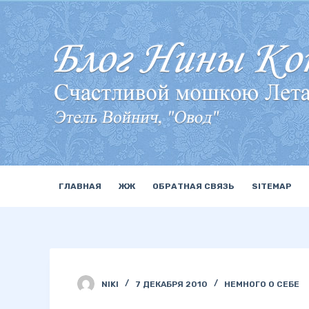
П
е
р
е
й
т
и
к
с
у
ГЛАВНАЯ
ЖЖ
ОБРАТНАЯ СВЯЗЬ
SITEMAP
т
и
NIKI
7 ДЕКАБРЯ 2010
НЕМНОГО О СЕБЕ