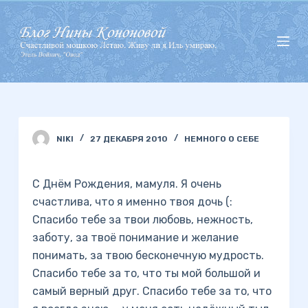
П
е
р
е
й
т
и
NIKI
27 ДЕКАБРЯ 2010
НЕМНОГО О СЕБЕ
к
с
у
С Днём Рождения, мамуля. Я очень
т
счастлива, что я именно твоя дочь (:
и
Спасибо тебе за твои любовь, нежность,
заботу, за твоё понимание и желание
понимать, за твою бесконечную мудрость.
Спасибо тебе за то, что ты мой большой и
самый верный друг. Спасибо тебе за то, что