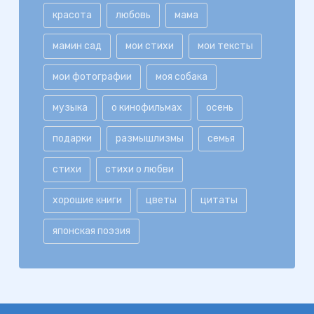
красота
любовь
мама
мамин сад
мои стихи
мои тексты
мои фотографии
моя собака
музыка
о кинофильмах
осень
подарки
размышлизмы
семья
стихи
стихи о любви
хорошие книги
цветы
цитаты
японская поэзия