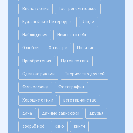
Впечатления
Гастрономическое
Куда пойти в Петербурге
Люди
Наблюдения
Немного о себе
О любви
О театре
Позитив
Приобретения
Путешествия
Сделано руками
Творчество друзей
Фильмофонд
Фотографии
Хорошие стихи
вегетарианство
дача
дачные зарисовки
друзья
зверьё моё
кино
книги