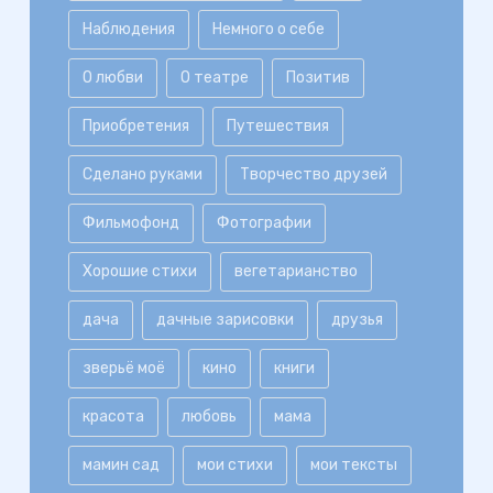
Наблюдения
Немного о себе
О любви
О театре
Позитив
Приобретения
Путешествия
Сделано руками
Творчество друзей
Фильмофонд
Фотографии
Хорошие стихи
вегетарианство
дача
дачные зарисовки
друзья
зверьё моё
кино
книги
красота
любовь
мама
мамин сад
мои стихи
мои тексты