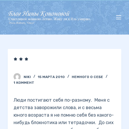
П
е
р
е
й
т
и
* * *
к
с
у
NIKI
15 МАРТА 2010
НЕМНОГО О СЕБЕ
т
1 КОММЕНТ
и
Люди постигают себя по-разному. Меня с
детства заворожили слова, и с весьма
юного возраста я не помню себя без какого-
нибудь блокнотика или тетрадочки. До сих