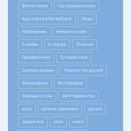
Впечатления
Гастрономическое
Куда пойти в Петербурге
Люди
Наблюдения
Немного о себе
О любви
О театре
Позитив
Приобретения
Путешествия
Сделано руками
Творчество друзей
Фильмофонд
Фотографии
Хорошие стихи
вегетарианство
дача
дачные зарисовки
друзья
зверьё моё
кино
книги