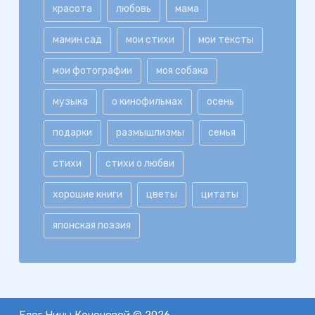
красота
любовь
мама
мамин сад
мои стихи
мои тексты
мои фотографии
моя собака
музыка
о кинофильмах
осень
подарки
размышлизмы
семья
стихи
стихи о любви
хорошие книги
цветы
цитаты
японская поэзия