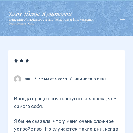
П
е
р
е
й
т
и
* * *
к
с
у
NIKI
17 МАРТА 2010
НЕМНОГО О СЕБЕ
т
и
Иногда проще понять другого человека, чем
самого себя.
Я бы не сказала, что у меня очень сложное
устройство. Но случаются такие дни, когда