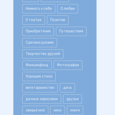
Немного о себе
О любви
О театре
Позитив
Приобретения
Путешествия
Сделано руками
Творчество друзей
Фильмофонд
Фотографии
Хорошие стихи
вегетарианство
дача
дачные зарисовки
друзья
зверьё моё
кино
книги