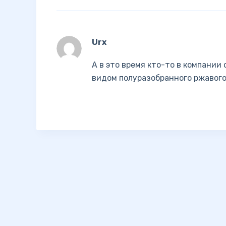
Urx
А в это время кто-то в компани
видом полуразобранного ржавого 