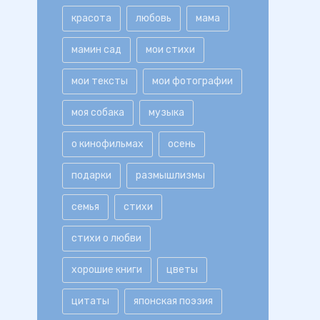
красота
любовь
мама
мамин сад
мои стихи
мои тексты
мои фотографии
моя собака
музыка
о кинофильмах
осень
подарки
размышлизмы
семья
стихи
стихи о любви
хорошие книги
цветы
цитаты
японская поэзия