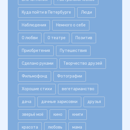
Куда пойти в Петербурге
Люди
Наблюдения
Немного о себе
О любви
О театре
Позитив
Приобретения
Путешествия
Сделано руками
Творчество друзей
Фильмофонд
Фотографии
Хорошие стихи
вегетарианство
дача
дачные зарисовки
друзья
зверьё моё
кино
книги
красота
любовь
мама