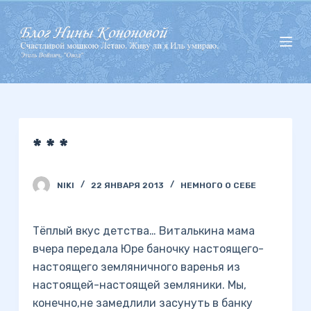
П
е
р
е
й
т
и
* * *
к
с
у
NIKI
22 ЯНВАРЯ 2013
НЕМНОГО О СЕБЕ
т
и
Тёплый вкус детства… Виталькина мама
вчера передала Юре баночку настоящего-
настоящего земляничного варенья из
настоящей-настоящей земляники. Мы,
конечно,не замедлили засунуть в банку