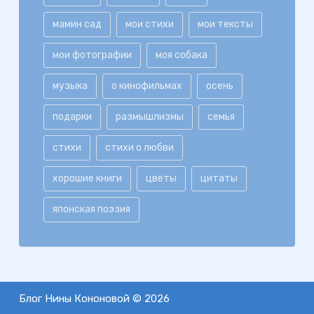
мамин сад
мои стихи
мои тексты
мои фотографии
моя собака
музыка
о кинофильмах
осень
подарки
размышлизмы
семья
стихи
стихи о любви
хорошие книги
цветы
цитаты
японская поэзия
Блог Нины Кононовой © 2026