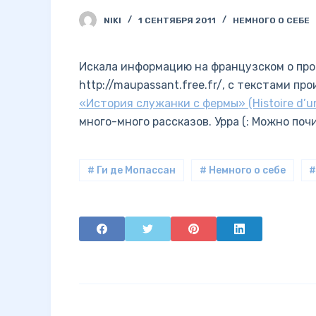
NIKI
1 СЕНТЯБРЯ 2011
НЕМНОГО О СЕБЕ
Искала информацию на французском о про
http
://maupassant.free.fr/, с текстами п
«История служанки с фермы» (Histoire d’une
много-много рассказов. Урра (: Можно поч
# Ги де Мопассан
# Немного о себе
#