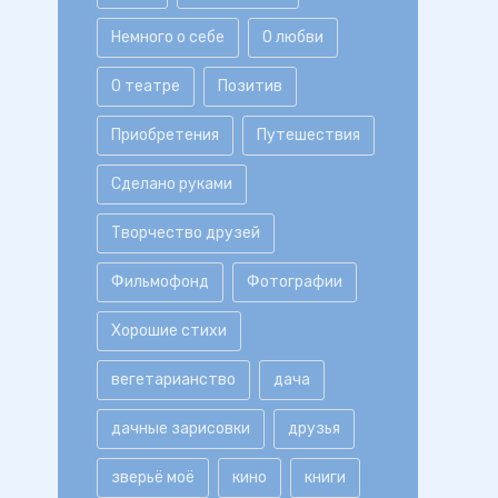
Немного о себе
О любви
О театре
Позитив
Приобретения
Путешествия
Сделано руками
Творчество друзей
Фильмофонд
Фотографии
Хорошие стихи
вегетарианство
дача
дачные зарисовки
друзья
зверьё моё
кино
книги