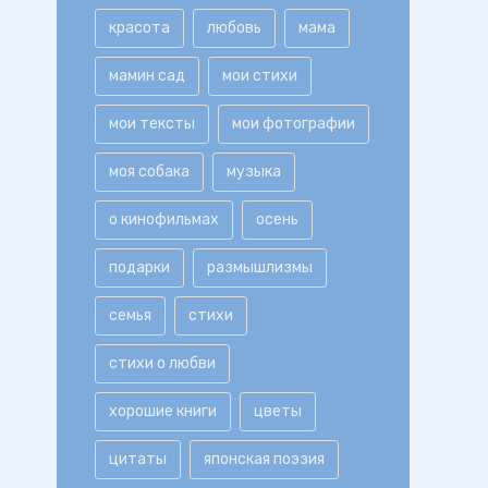
красота
любовь
мама
мамин сад
мои стихи
мои тексты
мои фотографии
моя собака
музыка
о кинофильмах
осень
подарки
размышлизмы
семья
стихи
стихи о любви
хорошие книги
цветы
цитаты
японская поэзия