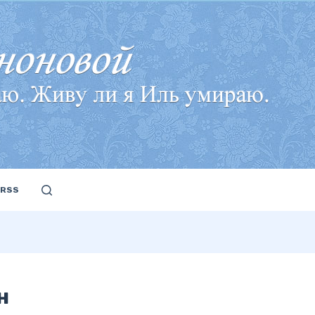
RSS
н