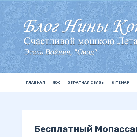
П
е
р
е
й
т
и
к
с
у
ГЛАВНАЯ
ЖЖ
ОБРАТНАЯ СВЯЗЬ
SITEMAP
т
и
Бесплатный Мопасса