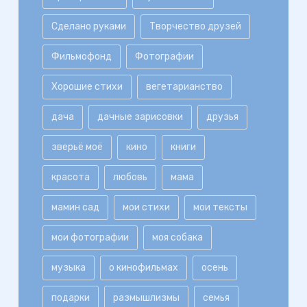
Сделано руками
Творчество друзей
Фильмофонд
Фотографии
Хорошие стихи
вегетарианство
дача
дачные зарисовки
друзья
зверьё моё
кино
книги
красота
любовь
мама
мамин сад
мои стихи
мои тексты
мои фотографии
моя собака
музыка
о кинофильмах
осень
подарки
размышлизмы
семья