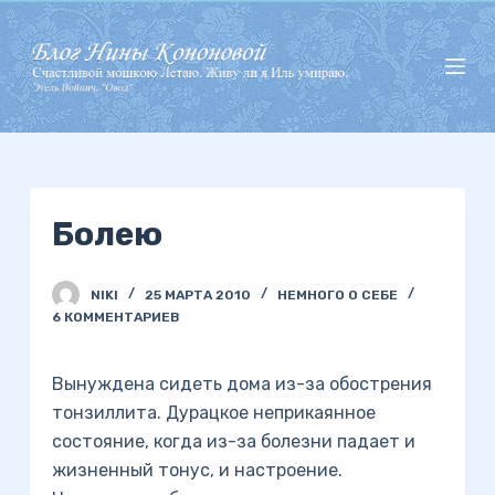
П
е
р
е
й
т
и
Болею
к
с
у
NIKI
25 МАРТА 2010
НЕМНОГО О СЕБЕ
т
6 КОММЕНТАРИЕВ
и
Вынуждена сидеть дома из-за обострения
тонзиллита. Дурацкое неприкаянное
состояние, когда из-за болезни падает и
жизненный тонус, и настроение.