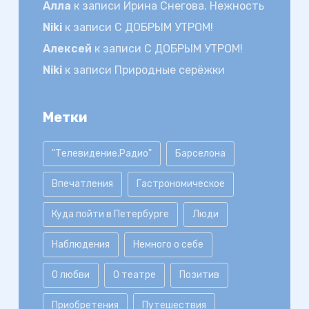
Алла
к записи
Ирина Снегова. Нежность
Niki
к записи
С ДОБРЫМ УТРОМ!
Алексей
к записи
С ДОБРЫМ УТРОМ!
Niki
к записи
Природные серёжки
Метки
"Телевидение.Радио"
Барселона
Впечатления
Гастрономическое
Куда пойти в Петербурге
Люди
Наблюдения
Немного о себе
О любви
О театре
Позитив
Приобретения
Путешествия