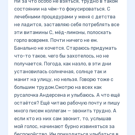
Ни за что особо не взяться, трудно в таком
состоянии на чём-то фокусироваться. С
лечебными процедурами у меня с детства
не ладится, заставляю себя потреблять все
эти витамины C, мёд-лимоны, полоскать
горло вовремя. Почти ничего не ем.
Банально не хочется. Стараюсь придумать
что-то такое, чего бы захотелось, но не
получается. Погода, как назло, в эти дни
установилась солнечная, солнце так и
манит на улицу, но нельзя. Говорю тоже с
большим трудом.Смотрю на всех как
русалочка Андерсена и улыбаюсь. А что ещё
остаётся? Ещё читаю рабочую почту и пишу
много писем коллегам — звонить трудно. А
если кто из них сам звонит, то, услышав
мой голос, начинают бурно извиняться за
беспокойство. Им приходиться улыбаться в