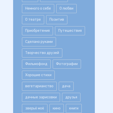
Немного о себе
О любви
О театре
Позитив
Приобретения
Путешествия
Сделано руками
Творчество друзей
Фильмофонд
Фотографии
Хорошие стихи
вегетарианство
дача
дачные зарисовки
друзья
зверьё моё
кино
книги