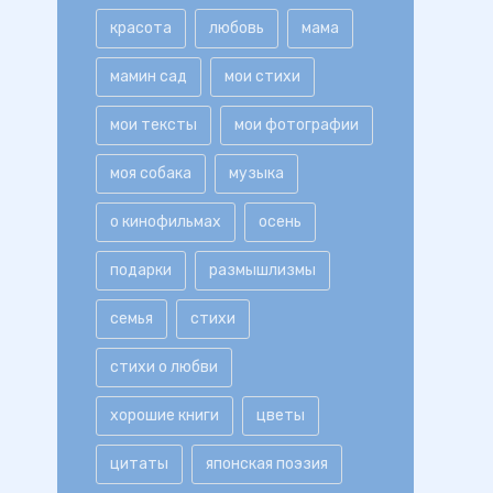
красота
любовь
мама
мамин сад
мои стихи
мои тексты
мои фотографии
моя собака
музыка
о кинофильмах
осень
подарки
размышлизмы
семья
стихи
стихи о любви
хорошие книги
цветы
цитаты
японская поэзия