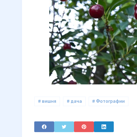
# вишня
# дача
# Фотографии