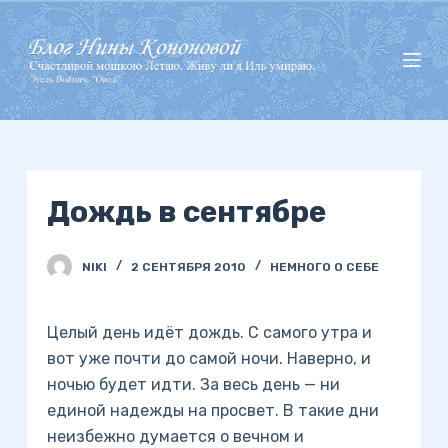
П
е
р
е
й
т
и
Дождь в сентябре
к
с
у
NIKI
2 СЕНТЯБРЯ 2010
НЕМНОГО О СЕБЕ
т
и
Целый день идёт дождь. С самого утра и
вот уже почти до самой ночи. Наверно, и
ночью будет идти. За весь день — ни
единой надежды на просвет. В такие дни
неизбежно думается о вечном и