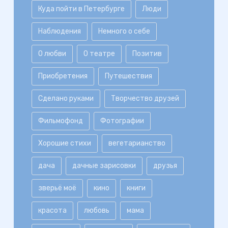
Куда пойти в Петербурге
Люди
Наблюдения
Немного о себе
О любви
О театре
Позитив
Приобретения
Путешествия
Сделано руками
Творчество друзей
Фильмофонд
Фотографии
Хорошие стихи
вегетарианство
дача
дачные зарисовки
друзья
зверьё моё
кино
книги
красота
любовь
мама