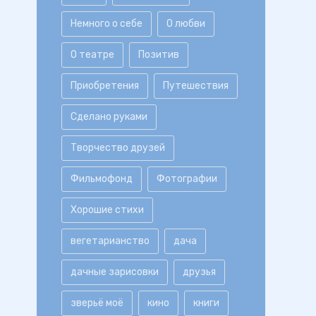
Немного о себе
О любви
О театре
Позитив
Приобретения
Путешествия
Сделано руками
Творчество друзей
Фильмофонд
Фотографии
Хорошие стихи
вегетарианство
дача
дачные зарисовки
друзья
зверьё моё
кино
книги