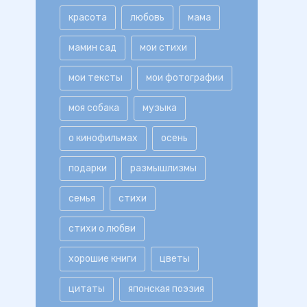
красота
любовь
мама
мамин сад
мои стихи
мои тексты
мои фотографии
моя собака
музыка
о кинофильмах
осень
подарки
размышлизмы
семья
стихи
стихи о любви
хорошие книги
цветы
цитаты
японская поэзия