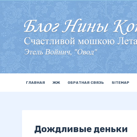
П
е
р
е
й
т
и
к
с
у
ГЛАВНАЯ
ЖЖ
ОБРАТНАЯ СВЯЗЬ
SITEMAP
т
и
Дождливые деньки