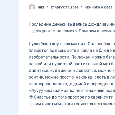
NIKI
17 АВГУСТА 2016
НЕМНОГО О СЕБЕ
Последние деньки выдались дождливыми. 
— дожди нам не помеха. Прыгаем в резино
Лужи Улю тянут, как магнит. Она вообще н
плещется во всём, хоть в капле на блюдеч
изобретательности. По лужам можно бегат
палкой или пушистой растительной метёл
дивиться, куда же они деваются, можно к
зонтик, можно просто, наконец, сесть в л
на досрочном заходе домой и переодеван
«Луууужжаааа!» заполняет влажный возду
🙂 Счастье до того простое по своей сути
таким счастьем люди гоняются всю жизнь,