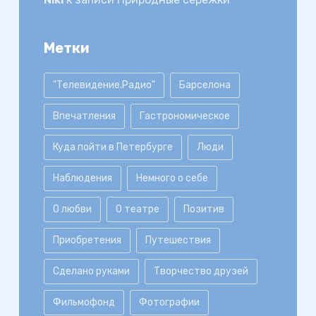
Метки
"Телевидение.Радио"
Барселона
Впечатления
Гастрономическое
Куда пойти в Петербурге
Люди
Наблюдения
Немного о себе
О любви
О театре
Позитив
Приобретения
Путешествия
Сделано руками
Творчество друзей
Фильмофонд
Фотографии