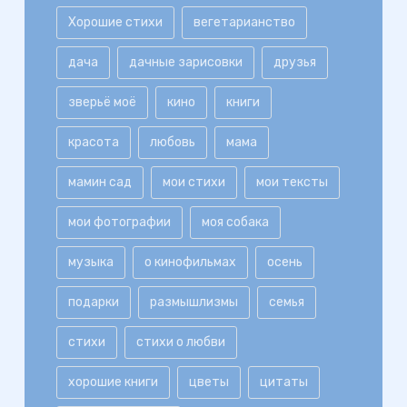
Хорошие стихи
вегетарианство
дача
дачные зарисовки
друзья
зверьё моё
кино
книги
красота
любовь
мама
мамин сад
мои стихи
мои тексты
мои фотографии
моя собака
музыка
о кинофильмах
осень
подарки
размышлизмы
семья
стихи
стихи о любви
хорошие книги
цветы
цитаты