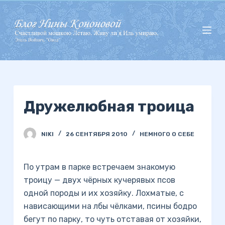
П
е
р
е
й
т
и
Дружелюбная троица
к
с
у
NIKI
26 СЕНТЯБРЯ 2010
НЕМНОГО О СЕБЕ
т
и
По утрам в парке встречаем знакомую
троицу — двух чёрных кучерявых псов
одной породы и их хозяйку. Лохматые, с
нависающими на лбы чёлками, псины бодро
бегут по парку, то чуть отставая от хозяйки,