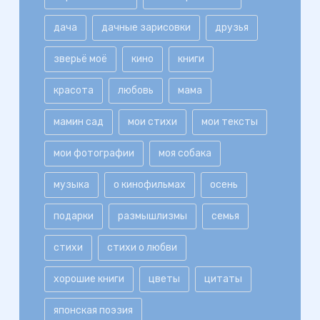
дача
дачные зарисовки
друзья
зверьё моё
кино
книги
красота
любовь
мама
мамин сад
мои стихи
мои тексты
мои фотографии
моя собака
музыка
о кинофильмах
осень
подарки
размышлизмы
семья
стихи
стихи о любви
хорошие книги
цветы
цитаты
японская поэзия