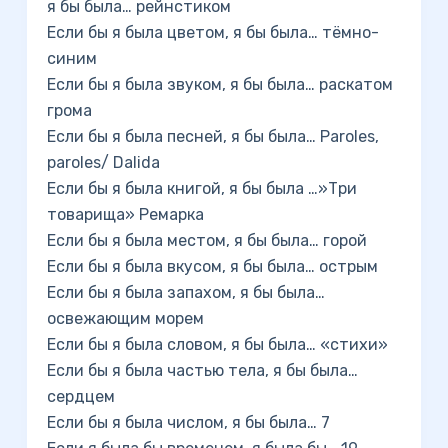
я бы была… рейнстиком
Если бы я была цветом, я бы была… тёмно-
синим
Если бы я была звуком, я бы была… раскатом
грома
Если бы я была песней, я бы была… Paroles,
paroles/ Dalida
Если бы я была книгой, я бы была …»Три
товарища» Ремарка
Если бы я была местом, я бы была… горой
Если бы я была вкусом, я бы была… острым
Если бы я была запахом, я бы была…
освежающим морем
Если бы я была словом, я бы была… «стихи»
Если бы я была частью тела, я бы была…
сердцем
Если бы я была числом, я бы была… 7