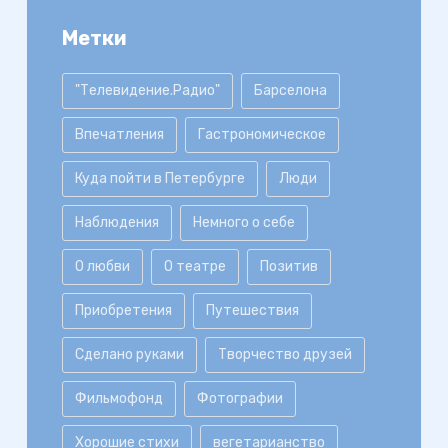
Метки
"Телевидение.Радио"
Барселона
Впечатления
Гастрономическое
Куда пойти в Петербурге
Люди
Наблюдения
Немного о себе
О любви
О театре
Позитив
Приобретения
Путешествия
Сделано руками
Творчество друзей
Фильмофонд
Фотографии
Хорошие стихи
вегетарианство