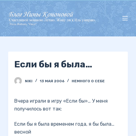
П
е
р
е
й
т
и
Если бы я была…
к
с
у
NIKI
13 МАЯ 2006
НЕМНОГО О СЕБЕ
т
и
Вчера играли в игру «Если бы»… У меня
получилось вот так:
Если бы я была временем года, я бы была…
весной