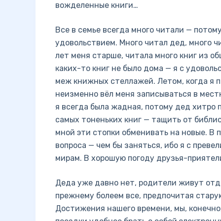
вожделенные книги…
Все в семье всегда много читали — потом
удовольствием. Много читал дед, много ч
лет меня старше, читала много книг из о
каких-то книг не было дома — я с удоволь
меж книжных стеллажей. Летом, когда я п
неизменно вёл меня записываться в мест
я всегда была жадная, потому дед хитро п
самых тоненьких книг — тащить от библио
мной эти стопки обменивать на новые. В 
вопроса — чем бы заняться, ибо я с пре
мирам. В хорошую погоду друзья-приятели
Деда уже давно нет, родители живут отд
прежнему болеем все, предпочитая стару
Достижения нашего времени, мы, конечно,