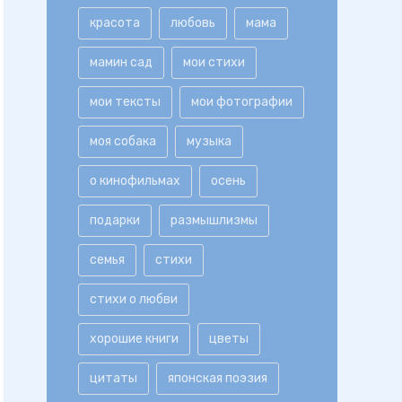
красота
любовь
мама
мамин сад
мои стихи
мои тексты
мои фотографии
моя собака
музыка
о кинофильмах
осень
подарки
размышлизмы
семья
стихи
стихи о любви
хорошие книги
цветы
цитаты
японская поэзия