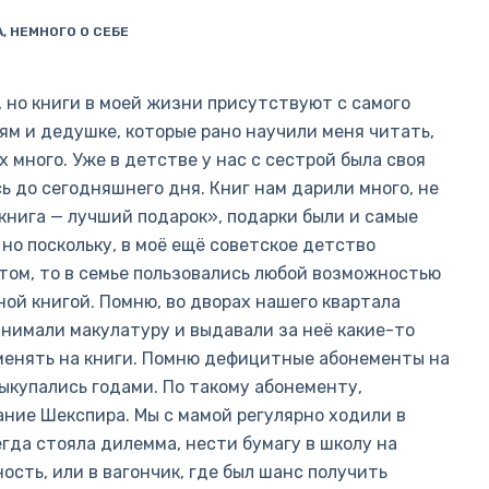
А
,
НЕМНОГО О СЕБЕ
, но книги в моей жизни присутствуют с самого
ям и дедушке, которые рано научили меня читать,
 много. Уже в детстве у нас с сестрой была своя
ь до сегодняшнего дня. Книг нам дарили много, не
книга — лучший подарок», подарки были и самые
 но поскольку, в моё ещё советское детство
том, то в семье пользовались любой возможностью
й книгой. Помню, во дворах нашего квартала
инимали макулатуру и выдавали за неё какие-то
менять на книги. Помню дефицитные абонементы на
ыкупались годами. По такому абонементу,
ание Шекспира. Мы с мамой регулярно ходили в
егда стояла дилемма, нести бумагу в школу на
ость, или в вагончик, где был шанс получить