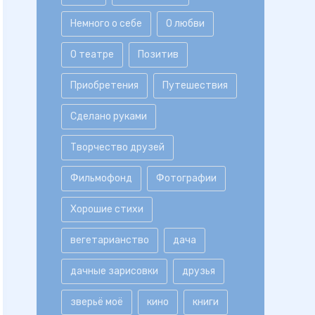
Немного о себе
О любви
О театре
Позитив
Приобретения
Путешествия
Сделано руками
Творчество друзей
Фильмофонд
Фотографии
Хорошие стихи
вегетарианство
дача
дачные зарисовки
друзья
зверьё моё
кино
книги