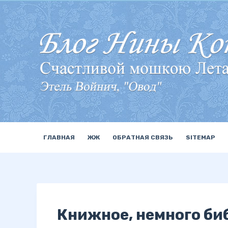
П
е
р
е
й
т
и
к
с
у
ГЛАВНАЯ
ЖЖ
ОБРАТНАЯ СВЯЗЬ
SITEMAP
т
и
Книжное, немного б