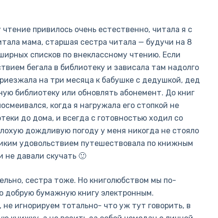
у чтение привилось очень естественно, читала я с
итала мама, старшая сестра читала — будучи на 8
бширных списков по внеклассному чтению. Если
ствием бегала в библиотеку и зависала там надолго
риезжала на три месяца к бабушке с дедушкой, дед
ную библиотеку или обновлять абонемент. До книг
осмеивался, когда я нагружала его стопкой не
теки до дома, и всегда с готовностью ходил со
плохую дождливую погоду у меня никогда не стояло
великим удовольствием путешествовала по книжным
 не давали скучать 🙂
ельно, сестра тоже. Но книголюбством мы по-
ю добрую бумажную книгу электронным.
 не игнорируем тотально- что уж тут говорить, в