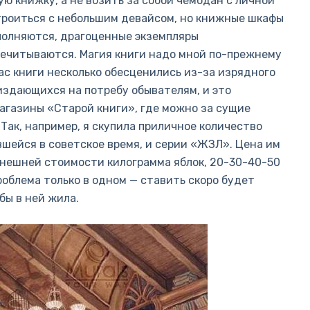
ую книжку, а не возить за собой чемодан с личной
строиться с небольшим девайсом, но книжные шкафы
полняются, драгоценные экземпляры
речитываются. Магия книги надо мной по-прежнему
нас книги несколько обесценились из-за изрядного
издающихся на потребу обывателям, и это
магазины «Старой книги», где можно за сущие
 Так, например, я скупила приличное количество
вшейся в советское время, и серии «ЖЗЛ». Цена им
ынешней стоимости килограмма яблок, 20-30-40-50
роблема только в одном — ставить скоро будет
 бы в ней жила.