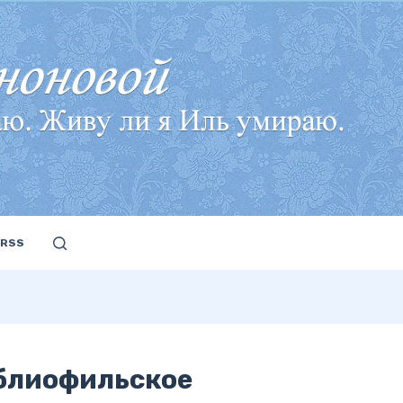
RSS
иблиофильское