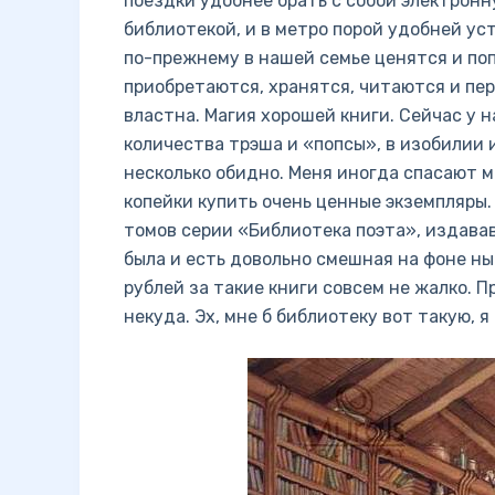
поездки удобнее брать с собой электронн
библиотекой, и в метро порой удобней у
по-прежнему в нашей семье ценятся и по
приобретаются, хранятся, читаются и пе
властна. Магия хорошей книги. Сейчас у 
количества трэша и «попсы», в изобилии 
несколько обидно. Меня иногда спасают 
копейки купить очень ценные экземпляры.
томов серии «Библиотека поэта», издава
была и есть довольно смешная на фоне н
рублей за такие книги совсем не жалко. П
некуда. Эх, мне б библиотеку вот такую, я