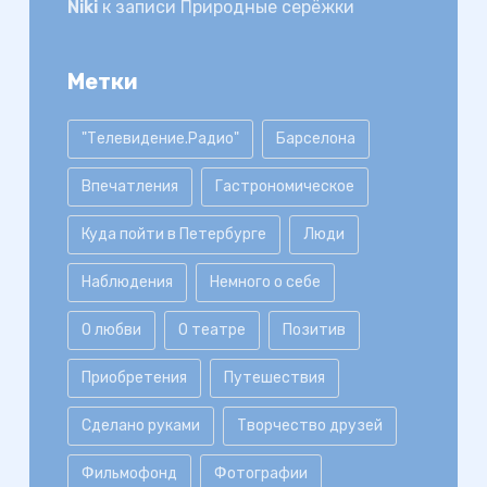
Niki
к записи
Природные серёжки
Метки
"Телевидение.Радио"
Барселона
Впечатления
Гастрономическое
Куда пойти в Петербурге
Люди
Наблюдения
Немного о себе
О любви
О театре
Позитив
Приобретения
Путешествия
Сделано руками
Творчество друзей
Фильмофонд
Фотографии