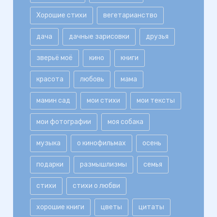
Хорошие стихи
вегетарианство
дача
дачные зарисовки
друзья
зверьё моё
кино
книги
красота
любовь
мама
мамин сад
мои стихи
мои тексты
мои фотографии
моя собака
музыка
о кинофильмах
осень
подарки
размышлизмы
семья
стихи
стихи о любви
хорошие книги
цветы
цитаты