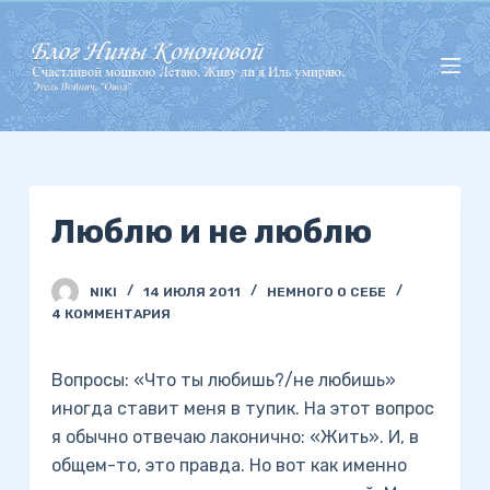
П
е
р
е
й
т
и
Люблю и не люблю
к
с
у
NIKI
14 ИЮЛЯ 2011
НЕМНОГО О СЕБЕ
т
4 КОММЕНТАРИЯ
и
Вопросы: «Что ты любишь?/не любишь»
иногда ставит меня в тупик. На этот вопрос
я обычно отвечаю лаконично: «Жить». И, в
общем-то, это правда. Но вот как именно