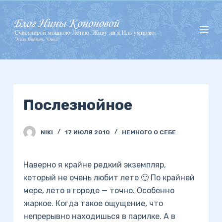
П
е
р
е
й
т
и
Послезнойное
к
с
у
NIKI
17 ИЮЛЯ 2010
НЕМНОГО О СЕБЕ
т
и
Наверно я крайне редкий экземпляр,
который не очень любит лето 🙂 По крайней
мере, лето в городе — точно. Особенно
жаркое. Когда такое ощущение, что
непрерывно находишься в парилке. А в