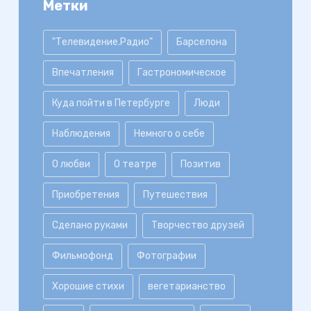
Метки
"Телевидение.Радио"
Барселона
Впечатления
Гастрономическое
Куда пойти в Петербурге
Люди
Наблюдения
Немного о себе
О любви
О театре
Позитив
Приобретения
Путешествия
Сделано руками
Творчество друзей
Фильмофонд
Фотографии
Хорошие стихи
вегетарианство