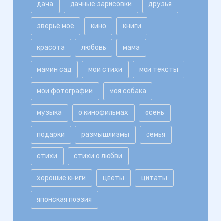
дача
дачные зарисовки
друзья
зверьё моё
кино
книги
красота
любовь
мама
мамин сад
мои стихи
мои тексты
мои фотографии
моя собака
музыка
о кинофильмах
осень
подарки
размышлизмы
семья
стихи
стихи о любви
хорошие книги
цветы
цитаты
японская поэзия