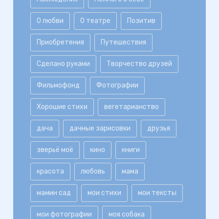
О любви
О театре
Позитив
Приобретения
Путешествия
Сделано руками
Творчество друзей
Фильмофонд
Фотографии
Хорошие стихи
вегетарианство
дача
дачные зарисовки
друзья
зверьё моё
кино
книги
красота
любовь
мама
мамин сад
мои стихи
мои тексты
мои фотографии
моя собака