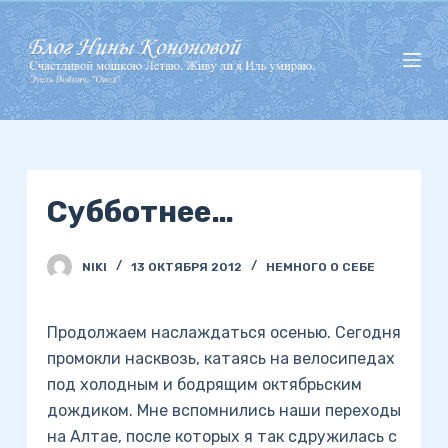
П
е
р
е
й
т
и
Субботнее…
к
с
у
NIKI
13 ОКТЯБРЯ 2012
НЕМНОГО О СЕБЕ
т
и
Продолжаем наслаждаться осенью. Сегодня
промокли насквозь, катаясь на велосипедах
под холодным и бодрящим октябрьским
дождиком. Мне вспомнились наши переходы
на Алтае, после которых я так сдружилась с