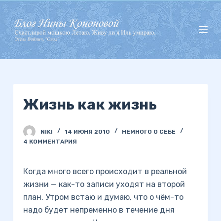
П
е
р
е
й
т
и
Жизнь как жизнь
к
с
у
NIKI
14 ИЮНЯ 2010
НЕМНОГО О СЕБЕ
т
4 КОММЕНТАРИЯ
и
Когда много всего происходит в реальной
жизни — как-то записи уходят на второй
план. Утром встаю и думаю, что о чём-то
надо будет непременно в течение дня