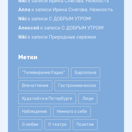
Niki
к записи
Ирина Снегова. Нежность
Алла
к записи
Ирина Снегова. Нежность
Niki
к записи
С ДОБРЫМ УТРОМ!
Алексей
к записи
С ДОБРЫМ УТРОМ!
Niki
к записи
Природные серёжки
Метки
"Телевидение.Радио"
Барселона
Впечатления
Гастрономическое
Куда пойти в Петербурге
Люди
Наблюдения
Немного о себе
О любви
О театре
Позитив