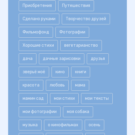
Приобретения
Путешествия
Сделано руками
Творчество друзей
Фильмофонд
Фотографии
Хорошие стихи
вегетарианство
дача
дачные зарисовки
друзья
зверьё моё
кино
книги
красота
любовь
мама
мамин сад
мои стихи
мои тексты
мои фотографии
моя собака
музыка
о кинофильмах
осень