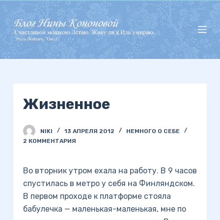
П
е
р
е
й
т
и
Жизненное
к
с
у
NIKI
13 АПРЕЛЯ 2012
НЕМНОГО О СЕБЕ
т
2 КОММЕНТАРИЯ
и
Во вторник утром ехала на работу. В 9 часов
спустилась в метро у себя на Финляндском.
В первом проходе к платформе стояла
бабулечка — маленькая-маленькая, мне по