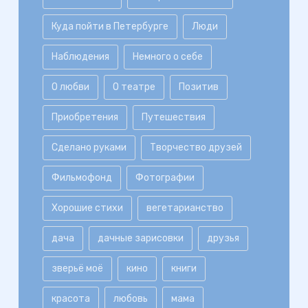
Куда пойти в Петербурге
Люди
Наблюдения
Немного о себе
О любви
О театре
Позитив
Приобретения
Путешествия
Сделано руками
Творчество друзей
Фильмофонд
Фотографии
Хорошие стихи
вегетарианство
дача
дачные зарисовки
друзья
зверьё моё
кино
книги
красота
любовь
мама