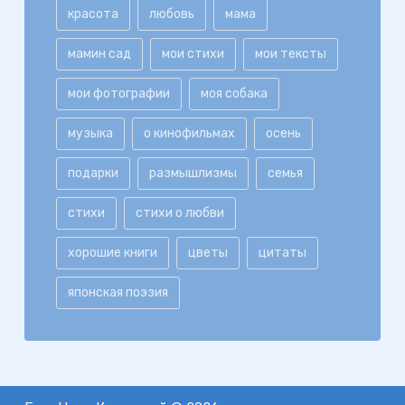
красота
любовь
мама
мамин сад
мои стихи
мои тексты
мои фотографии
моя собака
музыка
о кинофильмах
осень
подарки
размышлизмы
семья
стихи
стихи о любви
хорошие книги
цветы
цитаты
японская поэзия