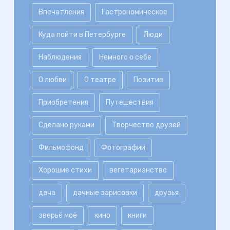
Впечатления
Гастрономическое
Куда пойти в Петербурге
Люди
Наблюдения
Немного о себе
О любви
О театре
Позитив
Приобретения
Путешествия
Сделано руками
Творчество друзей
Фильмофонд
Фотографии
Хорошие стихи
вегетарианство
дача
дачные зарисовки
друзья
зверьё моё
кино
книги