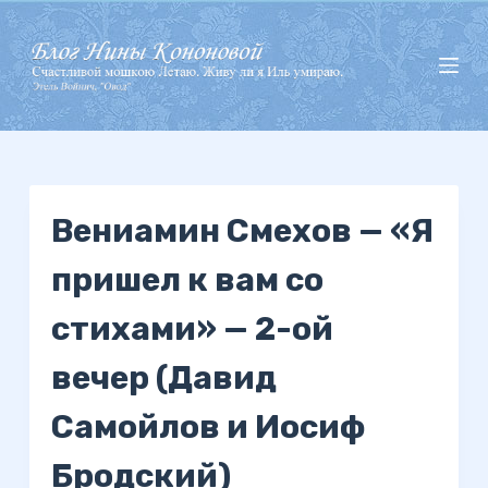
П
е
р
е
й
т
и
Вениамин Смехов — «Я
к
с
пришел к вам со
у
т
стихами» — 2-ой
и
вечер (Давид
Самойлов и Иосиф
Бродский)